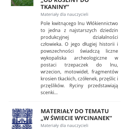
TKANINY”
Materiały dla nauczycieli
Pole kwitnącego lnu Włókiennictwo
to jedna z najstarszych dziedzin
produkcyjnej działalności
człowieka. O jego długiej historii i
powszechności świadczą liczne
wykopaliska archeologiczne w
postaci trzepaczek do lnu,
wrzecion, motowideł, fragmentów
krosien tkackich, czółenek, przęślic i
przęślików. Ryciny przedstawiają
scenki…
MATERIAŁY DO TEMATU
„W ŚWIECIE WYCINANEK”
Materiały dla nauczycieli