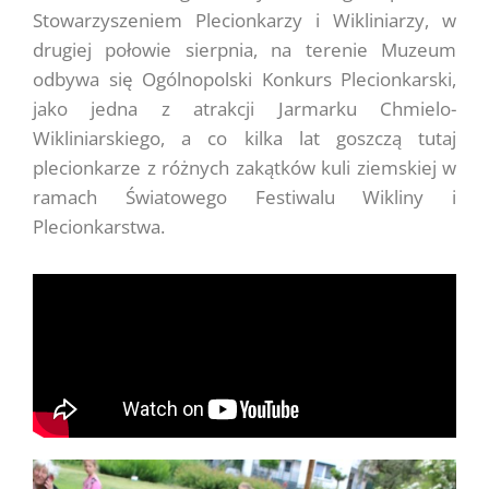
Stowarzyszeniem Plecionkarzy i Wikliniarzy, w
drugiej połowie sierpnia, na terenie Muzeum
odbywa się Ogólnopolski Konkurs Plecionkarski,
jako jedna z atrakcji Jarmarku Chmielo-
Wikliniarskiego, a co kilka lat goszczą tutaj
plecionkarze z różnych zakątków kuli ziemskiej w
ramach Światowego Festiwalu Wikliny i
Plecionkarstwa.