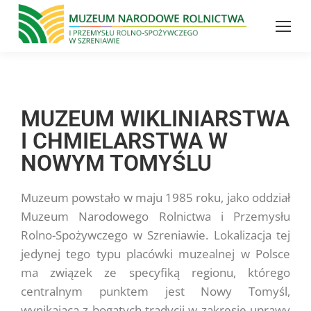
Skip
Skip
Site
to
to
map
Content
navigation
MUZEUM WIKLINIARSTWA
I CHMIELARSTWA W
NOWYM TOMYŚLU
Muzeum powstało w maju 1985 roku, jako oddział
Muzeum Narodowego Rolnictwa i Przemysłu
Rolno-Spożywczego w Szreniawie. Lokalizacja tej
jedynej tego typu placówki muzealnej w Polsce
ma związek ze specyfiką regionu, którego
centralnym punktem jest Nowy Tomyśl,
wynikającą z bogatych tradycji w zakresie uprawy